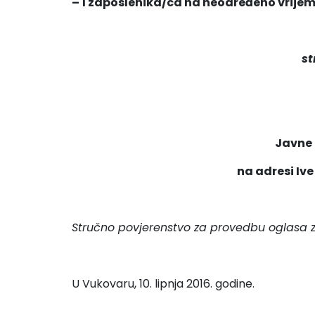
– 1 zaposlenika/ca na neodređeno vrije
st
Javne 
na adresi Iv
Stručno povjerenstvo za provedbu
oglasa 
U Vukovaru, 10. lipnja 2016. godine.