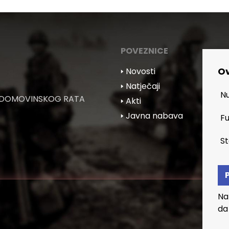
POVEZNICE
Ov
🢒 Novosti
🢒 Natječaji
Nu
 DOMOVINSKOG RATA
🢒 Akti
🢒 Javna nabava
Fu
St
Na
da