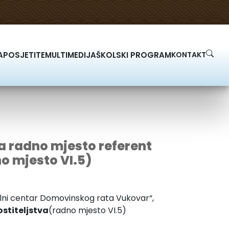
A
POSJETITE
MULTIMEDIJA
ŠKOLSKI PROGRAM
KONTAKT
a radno mjesto referent
o mjesto VI.5)
lni centar Domovinskog rata Vukovar“,
ostiteljstva
(radno mjesto VI.5)