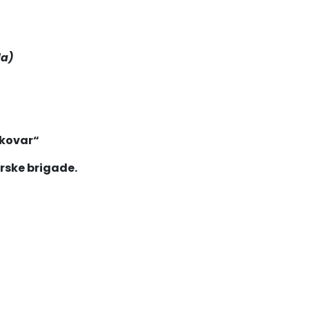
da)
ukovar“
rske brigade.