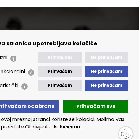
a stranica upotrebljava kolačiće
🢒 Izvještaji
🢒 Polica Privatnosti
žni
Prihvaćam
Ne prihvaćam
🢒 Izjava o pristupačnosti
nkcionalni
Prihvaćam
Ne prihvaćam
atistički
Prihvaćam
Ne prihvaćam
Prihvaćam odabrane
Prihvaćam sve
 ovoj mrežnoj stranci koriste se kolačići. Molimo Vas
 pročitate
Obavijest o kolačićima.