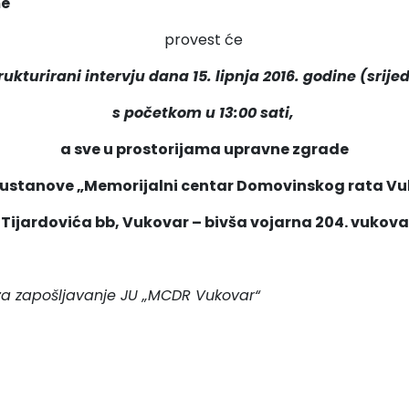
me
provest će
rukturirani intervju dana 15. lipnja 2016. godine (srije
s početkom u 13:00 sati,
a sve u prostorijama upravne zgrade
ustanove „Memorijalni centar Domovinskog rata V
e Tijardovića bb, Vukovar – bivša vojarna 204. vukova
za zapošljavanje
JU „MCDR Vukovar“