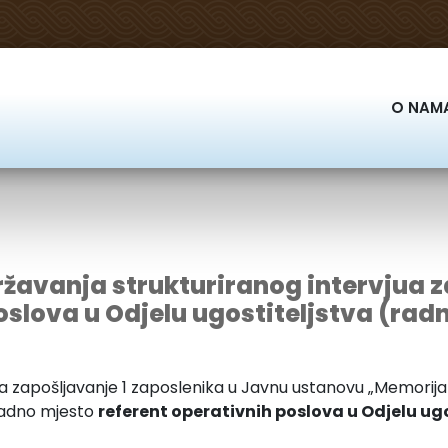
O NAM
ržavanja strukturiranog intervjua z
oslova u Odjelu ugostiteljstva (radn
 zapošljavanje 1 zaposlenika u Javnu ustanovu „Memorija
 radno mjesto
referent operativnih poslova u Odjelu ug