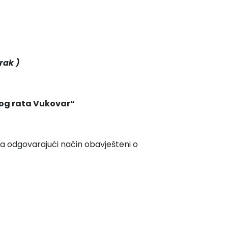
rak )
kog rata Vukovar“
i na odgovarajući način obavješteni o