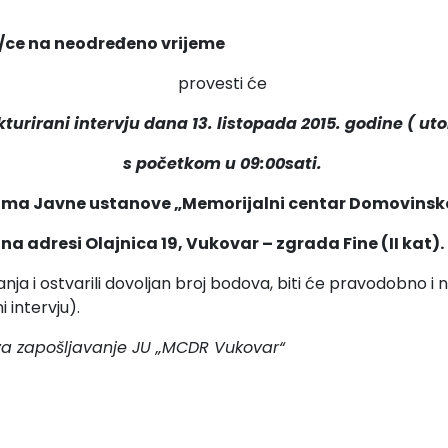
a/ce na neodređeno vrijeme
provesti će
kturirani intervju dana 13. listopada 2015. godine ( uto
s početkom u 09:00sati.
jama Javne ustanove „Memorijalni centar Domovins
na adresi Olajnica 19, Vukovar – zgrada Fine (II kat).
znanja i ostvarili dovoljan broj bodova, biti će pravodobno 
 intervju).
za zapošljavanje
JU „MCDR Vukovar“