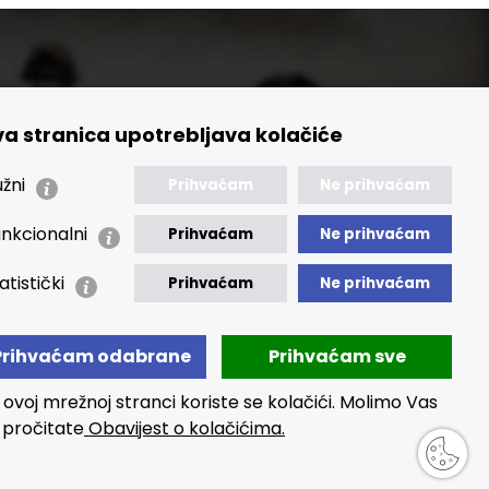
a stranica upotrebljava kolačiće
🢒 Izvještaji
🢒 Polica Privatnosti
žni
Prihvaćam
Ne prihvaćam
🢒 Izjava o pristupačnosti
nkcionalni
Prihvaćam
Ne prihvaćam
atistički
Prihvaćam
Ne prihvaćam
Prihvaćam odabrane
Prihvaćam sve
 ovoj mrežnoj stranci koriste se kolačići. Molimo Vas
 pročitate
Obavijest o kolačićima.