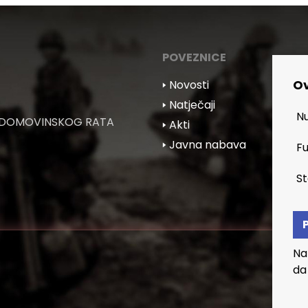
POVEZNICE
Ov
🢒 Novosti
🢒 Natječaji
Nu
 DOMOVINSKOG RATA
🢒 Akti
🢒 Javna nabava
Fu
St
Na
da