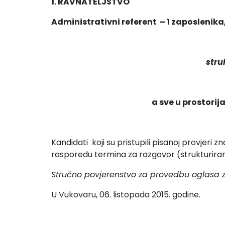
1. RAVNATELJSTVO
Administrativni referent – 1 zaposlenik
stru
a sve u prostori
Kandidati koji su pristupili pisanoj provjeri 
rasporedu termina za razgovor (strukturirani
Stručno povjerenstvo za provedbu
oglasa 
U Vukovaru, 06. listopada 2015. godine.