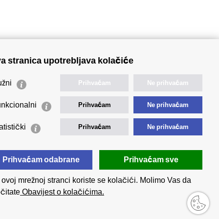
a stranica upotrebljava kolačiće
🢒 Izvještaji
🢒 Polica Privatnosti
žni
Prihvaćam
Ne prihvaćam
🢒 Izjava o pristupačnosti
nkcionalni
Prihvaćam
Ne prihvaćam
atistički
Prihvaćam
Ne prihvaćam
Prihvaćam odabrane
Prihvaćam sve
ovoj mrežnoj stranci koriste se kolačići. Molimo Vas da
čitate
Obavijest o kolačićima.