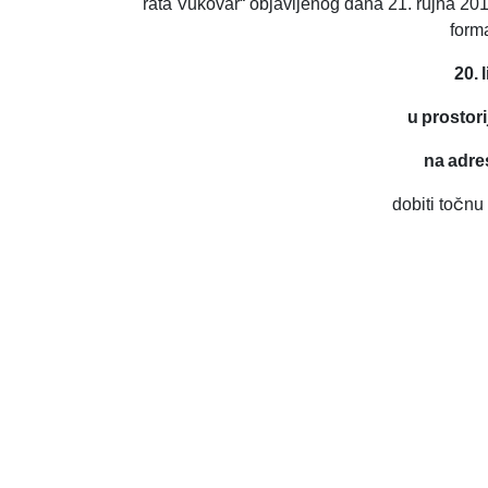
rata Vukovar“ objavljenog dana 21. rujna 2016
form
20. 
u prostor
na adre
dobiti točnu