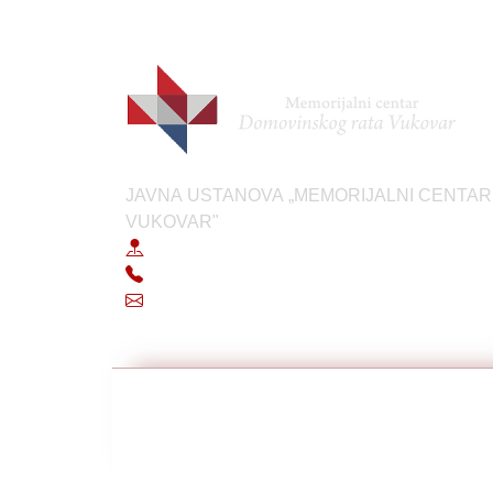
JAVNA USTANOVA „MEMORIJALNI CENTA
VUKOVAR"
Ive Tijardovića 60, 32000 Vukovar
+385 (0)32 638 567
info@mcdrvu.hr
Copyright © 2026 MCDRVU