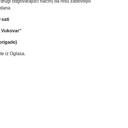
 drugi odgovarajući način) da nisu zadovoljili
 dana
 sati
a Vukovar“
brigade)
te iz Oglasa.