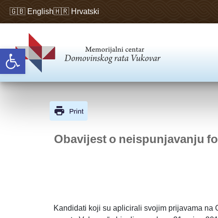
🇬🇧 English
🇭🇷 Hrvatski
Open toolbar
Obavijest o neispunjavanju for
Kandidati koji su aplicirali svojim prijavama 