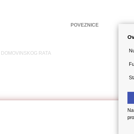
POVEZNICE
Ov
🢒 Novosti
🢒 Natječaji
Nu
R DOMOVINSKOG RATA
🢒 Akti
🢒 Javna nabava
Fu
St
Na 
pro