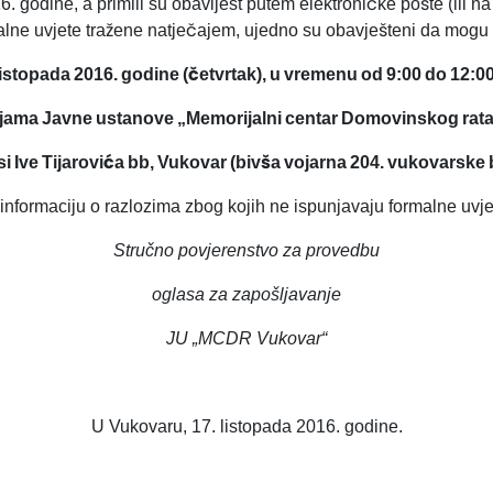
. godine, a primili su obavijest putem elektroničke pošte (ili na
alne uvjete tražene natječajem, ujedno su obavješteni da mogu
listopada 2016. godine (četvrtak), u vremenu od 9:00 do 12:00
ijama Javne ustanove „Memorijalni centar Domovinskog rat
si Ive Tijarovića bb, Vukovar (bivša vojarna 204. vukovarske 
 informaciju o razlozima zbog kojih ne ispunjavaju formalne uvje
Stručno povjerenstvo za provedbu
oglasa za zapošljavanje
JU „MCDR Vukovar“
U Vukovaru, 17. listopada 2016. godine.