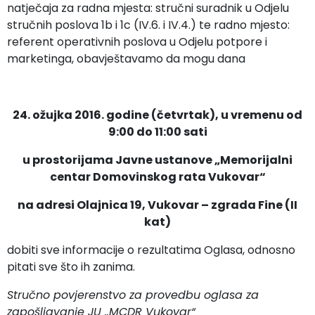
natječaja za radna mjesta: stručni suradnik u Odjelu
stručnih poslova 1b i 1c (IV.6. i IV.4.) te radno mjesto:
referent operativnih poslova u Odjelu potpore i
marketinga, obavještavamo da mogu dana
24. ožujka 2016. godine (četvrtak), u vremenu od
9:00 do 11:00 sati
u prostorijama Javne ustanove „Memorijalni
centar Domovinskog rata Vukovar“
na adresi Olajnica 19, Vukovar – zgrada Fine (II
kat)
dobiti sve informacije o rezultatima Oglasa, odnosno
pitati sve što ih zanima.
Stručno povjerenstvo za provedbu
oglasa za
zapošljavanje
JU „MCDR Vukovar“