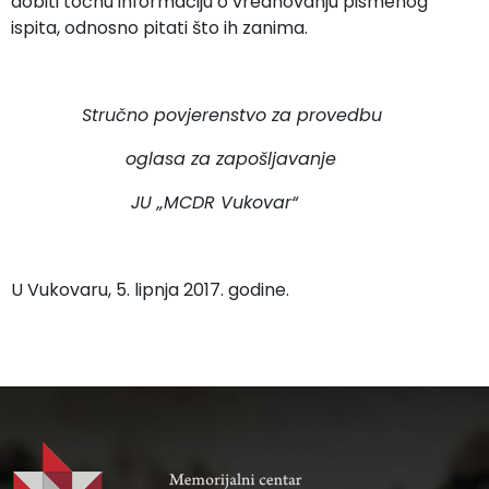
dobiti točnu informaciju o vrednovanju pismenog
ispita, odnosno pitati što ih zanima.
Stručno povjerenstvo za provedbu
oglasa za zapošljavanje
JU „MCDR Vukovar“
U Vukovaru, 5. lipnja 2017. godine.