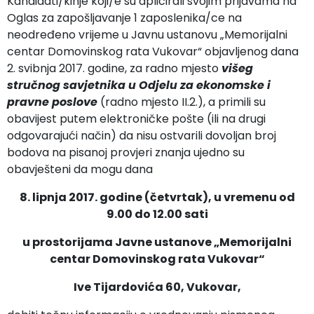
Kandidati/kinje koji/e su aplicirali svojim prijavama na
Oglas za zapošljavanje 1 zaposlenika/ce na
neodređeno vrijeme u Javnu ustanovu „Memorijalni
centar Domovinskog rata Vukovar“ objavljenog dana
2. svibnja 2017. godine, za radno mjesto
višeg
stručnog savjetnika u Odjelu za ekonomske i
pravne poslove
(radno mjesto II.2.), a primili su
obavijest putem elektroničke pošte (ili na drugi
odgovarajući način) da nisu ostvarili dovoljan broj
bodova na pisanoj provjeri znanja ujedno su
obavješteni da mogu dana
8. lipnja 2017. godine (četvrtak), u vremenu od
9.00 do 12.00 sati
u prostorijama Javne ustanove „Memorijalni
centar Domovinskog rata Vukovar“
Ive Tijardovića 60, Vukovar,