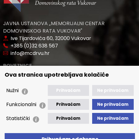
JAVNA USTANOVA „MEMORIJALNI CENTAR
DOMOVINSKOG RATA VUKOVAR"
Ive Tijardovića 60, 32000 Vukovar
+385 (0)32 638 567
info@mcdrvu.hr
POVEZNICE
Ova stranica upotrebljava kolačiće
🢒 Novosti
🢒 Natječaji
Nužni
Prihvaćam
Ne prihvaćam
🢒 Akti
Funkcionalni
🢒 Javna nabava
Prihvaćam
Ne prihvaćam
Statistički
🢒 Izvještaji
Prihvaćam
Ne prihvaćam
🢒 Polica Privatnosti
🢒 Izjava o pristupačnosti