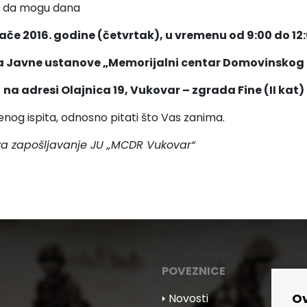
ni da mogu dana
ljače 2016. godine (četvrtak), u vremenu od 9:00 do 12:
a Javne ustanove „Memorijalni centar Domovinskog
na adresi Olajnica 19, Vukovar – zgrada Fine (II kat)
nog ispita, odnosno pitati što Vas zanima.
za zapošljavanje
JU „MCDR Vukovar“
POVEZNICE
Ov
🢒 Novosti