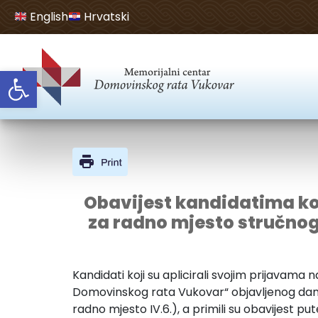
English
Hrvatski
Open toolbar
Obavijest kandidatima koj
za radno mjesto stručnog 
Kandidati koji su aplicirali svojim prijavam
Domovinskog rata Vukovar“ objavljenog dana
radno mjesto IV.6.), a primili su obavijest p