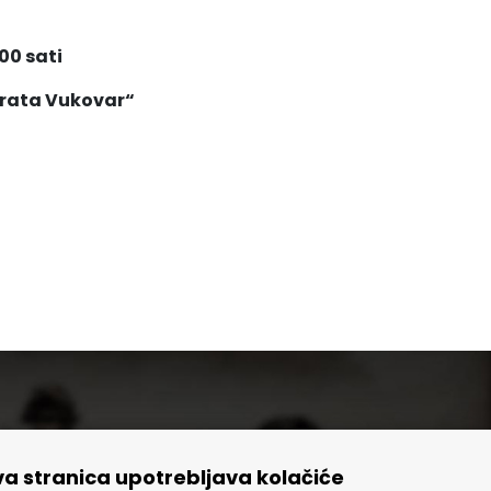
00 sati
 rata Vukovar“
a stranica upotrebljava kolačiće
🢒 Izvještaji