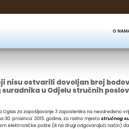
O NAM
i nisu ostvarili dovoljan broj bod
suradnika u Odjelu stručnih poslova
a na Oglas za zapošljavanje 3 zaposlenika na neodređeno v
 30. prosinca 2015. godine, za radno mjesto
stručnog s
utem elektroničke pošte (ili na drugi odgovarajući način) da