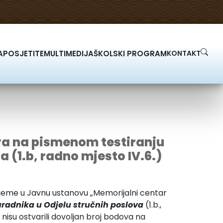
A
POSJETITE
MULTIMEDIJA
ŠKOLSKI PROGRAM
KONTAKT
ova na pismenom testiranju
 (1.b, radno mjesto IV.6.)
rijeme u Javnu ustanovu „Memorijalni centar
uradnika u Odjelu stručnih poslova
(1.b.,
 nisu ostvarili dovoljan broj bodova na