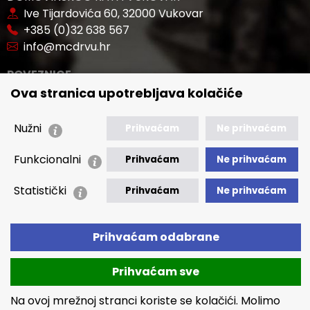
Ive Tijardovića 60, 32000 Vukovar
+385 (0)32 638 567
info@mcdrvu.hr
POVEZNICE
Ova stranica upotrebljava kolačiće
🢒 Novosti
🢒 Natječaji
Nužni
Prihvaćam
Ne prihvaćam
🢒 Akti
Funkcionalni
Prihvaćam
Ne prihvaćam
🢒 Javna nabava
Statistički
Prihvaćam
Ne prihvaćam
🢒 Izvještaji
🢒 Polica Privatnosti
🢒 Izjava o pristupačnosti
Prihvaćam odabrane
Prihvaćam sve
Na ovoj mrežnoj stranci koriste se kolačići. Molimo