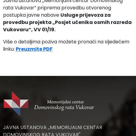
Javna ustanova „Memorijalni centar Domovinskog
rata Vukovar“ priprema provedbu otvorenog
postupka javne nabave
U
sluge prijevoza za
provedbu projekta „Posjet učenika osmih razreda
Vukovaru“,
VV 01/19.
Više o detaljima poziva možete pronaći na sljedećem
linku:
Preuzmite PDF
JAVNA USTANOVA „MEMORIJALNI CENTAR
DOMOVINSKOG RATA VUKOVAR"