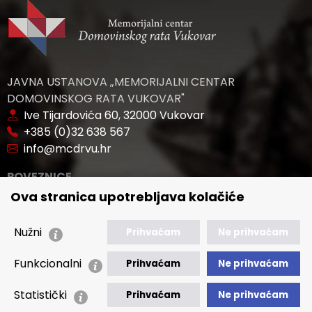
JAVNA USTANOVA „MEMORIJALNI CENTAR
DOMOVINSKOG RATA VUKOVAR"
Ive Tijardovića 60, 32000 Vukovar
+385 (0)32 638 567
info@mcdrvu.hr
POVEZNICE
Ova stranica upotrebljava kolačiće
🢒 Novosti
🢒 Natječaji
Nužni
Prihvaćam
Ne prihvaćam
🢒 Akti
Funkcionalni
🢒 Javna nabava
Prihvaćam
Ne prihvaćam
Statistički
🢒 Izvještaji
Prihvaćam
Ne prihvaćam