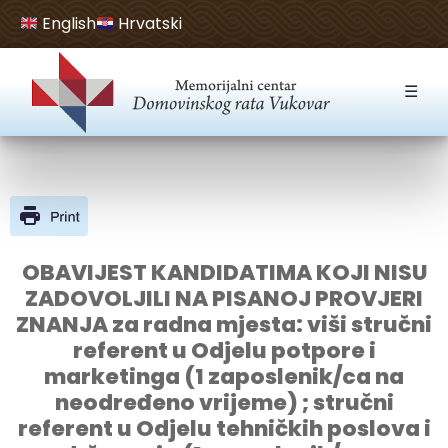
English
Hrvatski
Open toolbar
☰
OBAVIJEST KANDIDATIMA KOJI NISU
ZADOVOLJILI NA PISANOJ PROVJERI
ZNANJA za radna mjesta: viši stručni
referent u Odjelu potpore i
marketinga (1 zaposlenik/ca na
neodređeno vrijeme) ; stručni
referent u Odjelu tehničkih poslova i