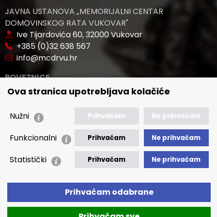
JAVNA USTANOVA „MEMORIJALNI CENTAR
DOMOVINSKOG RATA VUKOVAR"
Ive Tijardovića 60, 32000 Vukovar
+385 (0)32 638 567
info@mcdrvu.hr
POVEZNICE
Ova stranica upotrebljava kolačiće
🢒 Novosti
🢒 Natječaji
Nužni
Prihvaćam
Ne prihvaćam
🢒 Akti
Funkcionalni
🢒 Javna nabava
Prihvaćam
Ne prihvaćam
Statistički
🢒 Izvještaji
Prihvaćam
Ne prihvaćam
🢒 Polica Privatnosti
🢒 Izjava o pristupačnosti
Prihvaćam odabrane
Prihvaćam sve