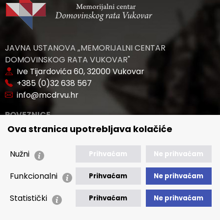
JAVNA USTANOVA „MEMORIJALNI CENTAR
DOMOVINSKOG RATA VUKOVAR"
Ive Tijardovića 60, 32000 Vukovar
+385 (0)32 638 567
info@mcdrvu.hr
POVEZNICE
Ova stranica upotrebljava kolačiće
🢒 Novosti
🢒 Natječaji
Nužni
Prihvaćam
Ne prihvaćam
🢒 Akti
Funkcionalni
🢒 Javna nabava
Prihvaćam
Ne prihvaćam
Statistički
🢒 Izvještaji
Prihvaćam
Ne prihvaćam
🢒 Polica Privatnosti