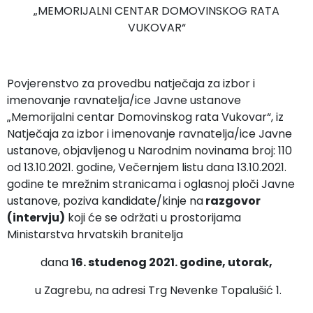
„MEMORIJALNI CENTAR DOMOVINSKOG RATA
VUKOVAR“
Povjerenstvo za provedbu natječaja za izbor i
imenovanje ravnatelja/ice Javne ustanove
„Memorijalni centar Domovinskog rata Vukovar“, iz
Natječaja za izbor i imenovanje ravnatelja/ice Javne
ustanove, objavljenog u Narodnim novinama broj: 110
od 13.10.2021. godine, Večernjem listu dana 13.10.2021.
godine te mrežnim stranicama i oglasnoj ploči Javne
ustanove, poziva kandidate/kinje na
razgovor
(intervju)
koji će se održati u prostorijama
Ministarstva hrvatskih branitelja
dana
16. studenog 2021. godine, utorak,
u Zagrebu, na adresi Trg Nevenke Topalušić 1.