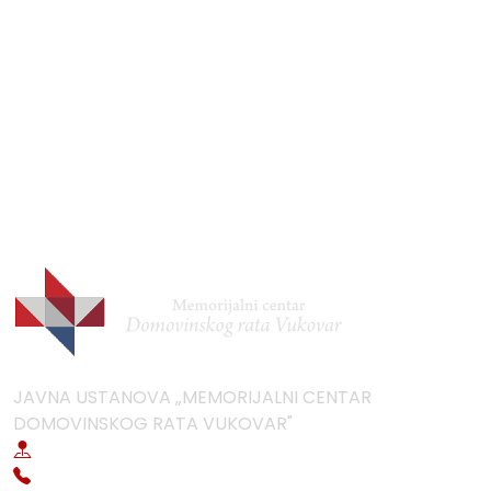
JAVNA USTANOVA „MEMORIJALNI CENTAR
DOMOVINSKOG RATA VUKOVAR"
Ive Tijardovića 60, 32000 Vukovar
+385 (0)32 638 567