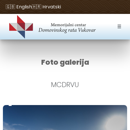
🇬🇧 English
🇭🇷 Hrvatski
Open toolbar
☰
Foto galerija
MCDRVU