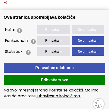
info@mcdrvu.hr
POVEZNICE
Ova stranica upotrebljava kolačiće
🢒 Novosti
🢒 Natječaji
Nužni
Prihvaćam
Ne prihvaćam
🢒 Akti
Funkcionalni
Prihvaćam
Ne prihvaćam
🢒 Javna nabava
Statistički
Prihvaćam
Ne prihvaćam
🢒 Izvještaji
🢒 Polica Privatnosti
Prihvaćam odabrane
🢒 Izjava o pristupačnosti
Prihvaćam sve
Na ovoj mrežnoj stranci koriste se kolačići. Molimo
Vas da pročitate
Obavijest o kolačićima.
Copyright © 2026 MCDRVU